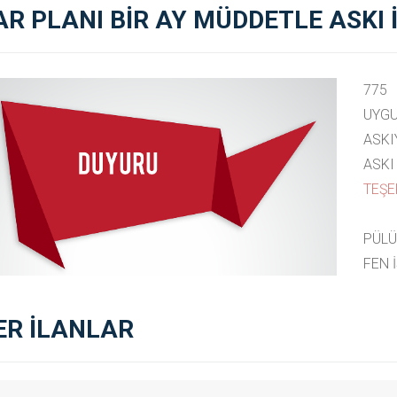
AR PLANI BİR AY MÜDDETLE ASKI 
775
UYGU
ASKI
ASKI
TEŞE
PÜLÜ
FEN 
ER İLANLAR