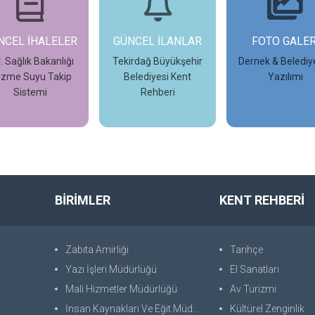
NCEL İHALELER
GÜNCEL İLANLAR
FOTO GALER
. Sağlık Bakanlığı
Tekirdağ Büyükşehir
Dernek & Belediy
zme Suyu Takip
Belediyesi Kent
Yazılımı
Sistemi
Rehberi
İncele
İncele
İncele
BİRİMLER
KENT REHBERİ
Zabıta Amirliği
Tarihçe
Yazı İşleri Müdürlüğü
El Sanatları
Mali Hizmetler Müdürlüğü
Av Turizmi
İnsan Kaynakları Ve Eğit.Müdürlüğü
Kültürel Zenginlik