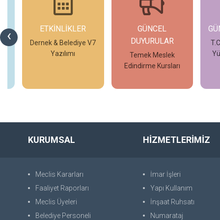
ETKİNLİKLER
GÜNCEL
GÜ
‹
DUYURULAR
 V7
Dernek & Belediye V7
T.C
Yazılımı
Yü
Temek Meslek
Edindirme Kursları
İncele
İncele
KURUMSAL
HİZMETLERİMİZ
Meclis Kararları
İmar İşleri
Faaliyet Raporları
Yapı Kullanım
Meclis Üyeleri
İnşaat Ruhsatı
Belediye Personeli
Numarataj