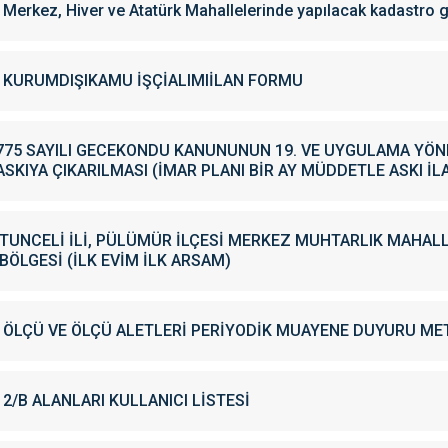
Merkez, Hiver ve Atatürk Mahallelerinde yapılacak kadastro g
KURUMDIŞIKAMU İŞÇİALIMIİLAN FORMU
775 SAYILI GECEKONDU KANUNUNUN 19. VE UYGULAMA YÖN
ASKIYA ÇIKARILMASI (İMAR PLANI BİR AY MÜDDETLE ASKI İLA
TUNCELİ İLİ, PÜLÜMÜR İLÇESİ MERKEZ MUHTARLIK MAHAL
BÖLGESİ (İLK EVİM İLK ARSAM)
ÖLÇÜ VE ÖLÇÜ ALETLERİ PERİYODİK MUAYENE DUYURU ME
2/B ALANLARI KULLANICI LİSTESİ