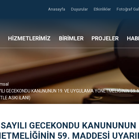
Anasayfa
Duyurular
Etkinlikler
Fotoğraf Gal
HİZMETLERİMİZ
BİRİMLER
PROJELER
HAB
msal
YILI GECEKONDU KANUNUNUN 19. VE UYGULAMA YÖNETMELİĞİNİN 59. M
LE ASKI İLANI)
 SAYILI GECEKONDU KANUNUNUN 
ETMELİĞİNİN 59. MADDESİ UYARI