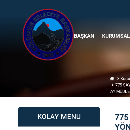
BAŞKAN
KURUMSAL
Kuru
775 SA
AY MÜDDET
KOLAY MENU
775
YÖN