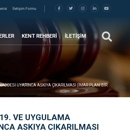
erisi
İletişim Formu
ERLER
KENT REHBERİ
İLETİŞİM
ADDESİ UYARINCA ASKIYA ÇIKARILMASI (İMAR PLANI BİR
GERI
19. VE UYGULAMA
NCA ASKIYA ÇIKARILMASI