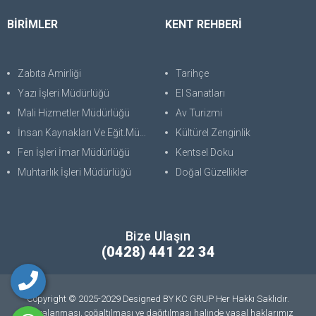
BİRİMLER
KENT REHBERİ
Zabıta Amirliği
Tarihçe
Yazı İşleri Müdürlüğü
El Sanatları
Mali Hizmetler Müdürlüğü
Av Turizmi
İnsan Kaynakları Ve Eğit.Müdürlüğü
Kültürel Zenginlik
Fen İşleri İmar Müdürlüğü
Kentsel Doku
Muhtarlık İşleri Müdürlüğü
Doğal Güzellikler
Bize Ulaşın
(0428) 441 22 34
Copyright © 2025-2029 Designed BY KC GRUP Her Hakkı Saklıdır.
kopyalanması, çoğaltılması ve dağıtılması halinde yasal haklarımız