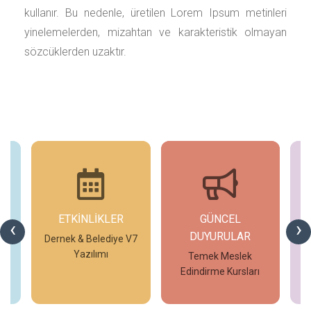
kullanır. Bu nedenle, üretilen Lorem Ipsum metinleri
yinelemelerden, mizahtan ve karakteristik olmayan
sözcüklerden uzaktır.
ETKİNLİKLER
GÜNCEL
G
‹
›
DUYURULAR
V7
Dernek & Belediye V7
T
Yazılımı
Temek Meslek
Edindirme Kursları
İncele
İncele