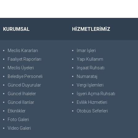
KURUMSAL
HİZMETLERİMİZ
Meclis Kararları
İmar İşleri
Faaliyet Raporları
Yapı Kullanım
Meclis Üyeleri
İnşaat Ruhsatı
Belediye Personeli
Numarataj
Güncel Duyurular
Vergi İşlemleri
Güncel İhaleler
İşyeri Açma Ruhsatı
Güncel İlanlar
Evlilik Hizmetleri
Etkinlikler
Otobüs Seferleri
Foto Galeri
Video Galeri