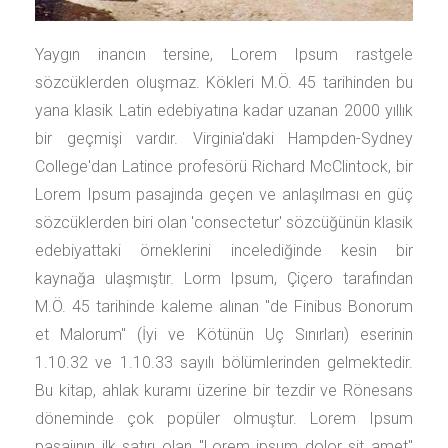
Yaygın inancın tersine, Lorem Ipsum rastgele
sözcüklerden oluşmaz. Kökleri M.Ö. 45 tarihinden bu
yana klasik Latin edebiyatına kadar uzanan 2000 yıllık
bir geçmişi vardır. Virginia'daki Hampden-Sydney
College'dan Latince profesörü Richard McClintock, bir
Lorem Ipsum pasajında geçen ve anlaşılması en güç
sözcüklerden biri olan 'consectetur' sözcüğünün klasik
edebiyattaki örneklerini incelediğinde kesin bir
kaynağa ulaşmıştır. Lorm Ipsum, Çiçero tarafından
M.Ö. 45 tarihinde kaleme alınan "de Finibus Bonorum
et Malorum" (İyi ve Kötünün Uç Sınırları) eserinin
1.10.32 ve 1.10.33 sayılı bölümlerinden gelmektedir.
Bu kitap, ahlak kuramı üzerine bir tezdir ve Rönesans
döneminde çok popüler olmuştur. Lorem Ipsum
pasajının ilk satırı olan "Lorem ipsum dolor sit amet"