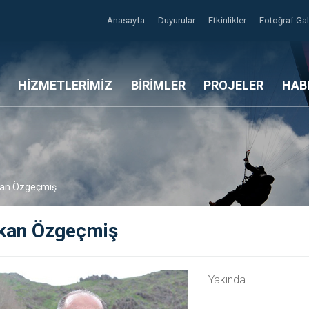
Anasayfa
Duyurular
Etkinlikler
Fotoğraf Gal
HİZMETLERİMİZ
BİRİMLER
PROJELER
HAB
an Özgeçmiş
kan Özgeçmiş
Yakında...