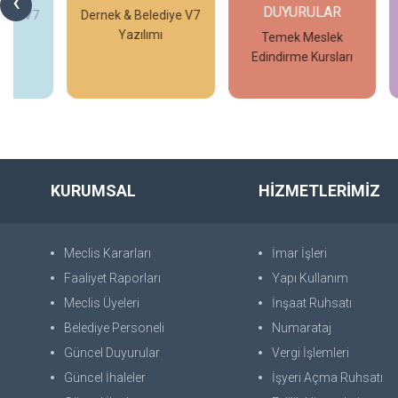
‹
DUYURULAR
 V7
Dernek & Belediye V7
T.C
Yazılımı
Yü
Temek Meslek
Edindirme Kursları
İncele
İncele
KURUMSAL
HİZMETLERİMİZ
Meclis Kararları
İmar İşleri
Faaliyet Raporları
Yapı Kullanım
Meclis Üyeleri
İnşaat Ruhsatı
Belediye Personeli
Numarataj
Güncel Duyurular
Vergi İşlemleri
Güncel İhaleler
İşyeri Açma Ruhsatı