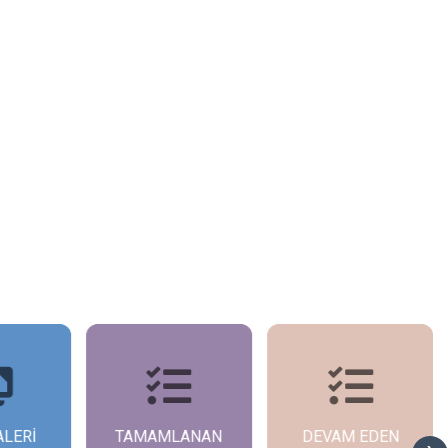
İ
TAMAMLANAN
DEVAM EDEN
G