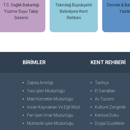
. Sağlık Bakanlığı
Tekirdağ Büyükşehir
Dernek & Belediy
zme Suyu Takip
Belediyesi Kent
Yazılımı
Sistemi
Rehberi
İncele
İncele
İncele
BİRİMLER
KENT REHBERİ
Zabıta Amirliği
Tarihçe
Yazı İşleri Müdürlüğü
El Sanatları
Mali Hizmetler Müdürlüğü
Av Turizmi
İnsan Kaynakları Ve Eğit.Müdürlüğü
Kültürel Zenginlik
Fen İşleri İmar Müdürlüğü
Kentsel Doku
Muhtarlık İşleri Müdürlüğü
Doğal Güzellikler