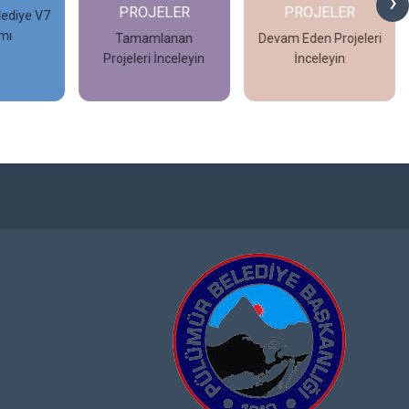
›
PROJELER
PROJELER
e V7
Tamamlanan
Devam Eden Projeleri
Projeleri İnceleyin
İnceleyin
İncele
İncele